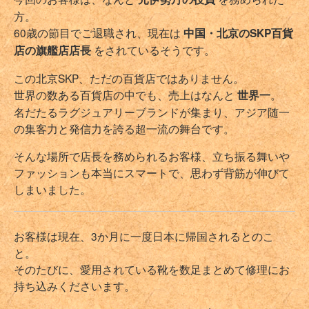
方。
60歳の節目でご退職され、現在は
中国・北京のSKP百貨
店の旗艦店店長
をされているそうです。
この北京SKP、ただの百貨店ではありません。
世界の数ある百貨店の中でも、売上はなんと
世界一
。
名だたるラグジュアリーブランドが集まり、アジア随一
の集客力と発信力を誇る超一流の舞台です。
そんな場所で店長を務められるお客様、立ち振る舞いや
ファッションも本当にスマートで、思わず背筋が伸びて
しまいました。
お客様は現在、3か月に一度日本に帰国されるとのこ
と。
そのたびに、愛用されている靴を数足まとめて修理にお
持ち込みくださいます。