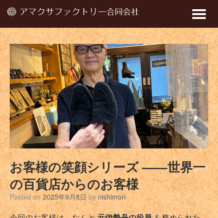
Toggle
naviga
お客様の笑顔シリーズ ――世界一
の百貨店からのお客様
Posted on
2025年9月8日
by
nishimori
今回のお客様は、なんと
元伊勢丹の役員
を務められた