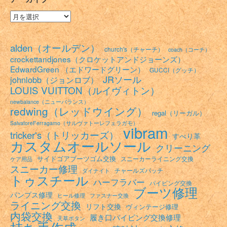
ー
ア
ー
カ
イ
alden（オールデン）
church's（チャーチ）
coach（コーチ）
ブ
crockettandjones（クロケットアンドジョーンズ）
EdwardGreen （エドワードグリーン）
GUCCI（グッチ）
JRソール
johnlobb（ジョンロブ）
LOUIS VUITTON（ルイヴィトン）
newbalance（ニューバランス）
redwing（レッドウイング）
regal（リーガル）
SalvatoreFerragamo（サルヴァトーレフェラガモ）
vibram
tricker's（トリッカーズ）
すべり革
カスタムオールソール
クリーニング
サイドゴアブーツゴム交換
スニーカーライニング交換
ケア用品
スニーカー修理
チャールズパッチ
ダイナイト
トゥスチール
ハーフラバー
パイピング交換
ブーツ修理
パンプス修理
ヒール修理
ファスナー交換
ライニング交換
リフト交換
ヴィンテージ修理
内袋交換
履き口パイピング交換修理
天草ボタン