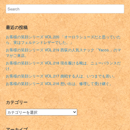
最近の投稿
お客様の笑顔シリーズ VOL.220 「オーロラシューズだと思っていた
ら、実はフェルナンドレザーでした。」
お客様の笑顔シリーズ VOL.219 西荻の人気スナック「Yacco.」のマ
マがご来店。
お客様の笑顔シリーズ VOL.218 現在履ける靴は、ニューバランスだ
け。
お客様の笑顔シリーズ VOL.217 挑戦する人は、いつまでも若い。
お客様の笑顔シリーズ VOL.216 想い出は、修理して受け継ぐ。
カテゴリー
カ
テ
ゴ
リ
アーカイブ