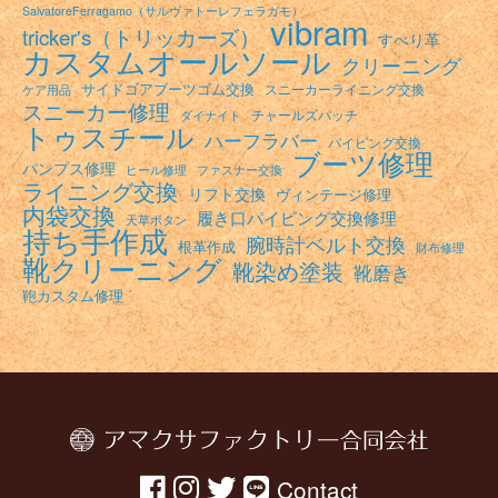
SalvatoreFerragamo（サルヴァトーレフェラガモ）
vibram
tricker's（トリッカーズ）
すべり革
カスタムオールソール
クリーニング
サイドゴアブーツゴム交換
スニーカーライニング交換
ケア用品
スニーカー修理
チャールズパッチ
ダイナイト
トゥスチール
ハーフラバー
パイピング交換
ブーツ修理
パンプス修理
ヒール修理
ファスナー交換
ライニング交換
リフト交換
ヴィンテージ修理
内袋交換
履き口パイピング交換修理
天草ボタン
持ち手作成
腕時計ベルト交換
根革作成
財布修理
靴クリーニング
靴染め塗装
靴磨き
鞄カスタム修理
Contact