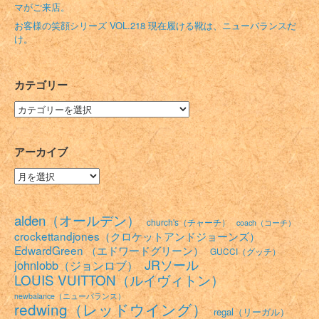
マがご来店。
お客様の笑顔シリーズ VOL.218 現在履ける靴は、ニューバランスだ
け。
カテゴリー
カ
テ
ゴ
リ
アーカイブ
ー
ア
ー
カ
イ
alden（オールデン）
church's（チャーチ）
coach（コーチ）
ブ
crockettandjones（クロケットアンドジョーンズ）
EdwardGreen （エドワードグリーン）
GUCCI（グッチ）
JRソール
johnlobb（ジョンロブ）
LOUIS VUITTON（ルイヴィトン）
newbalance（ニューバランス）
redwing（レッドウイング）
regal（リーガル）