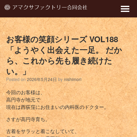
Toggle
naviga
お客様の笑顔シリーズ VOL188
「ようやく出会えた一足。 だか
ら、これから先も履き続けた
い。」
Posted on
2026年5月24日
by
nishimori
今回のお客様は、
高円寺が地元で
現在は西荻窪にお住まいの内科医のドクター。
さすが高円寺育ち。
古着をサラッと着こなしていて、