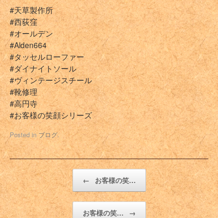
#天草製作所
#西荻窪
#オールデン
#Alden664
#タッセルローファー
#ダイナイトソール
#ヴィンテージスチール
#靴修理
#高円寺
#お客様の笑顔シリーズ
Posted in
ブログ
.
Post navigation
←
お客様の笑…
お客様の笑…
→