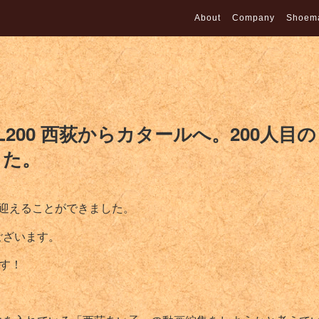
About
Company
Shoem
200 西荻からカタールへ。200人目の
した。
を迎えることができました。
ございます。
ます！