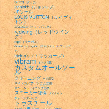
GUCCI（グッチ）
johnlobb（ジョンロブ）
JRソール
LOUIS VUITTON（ルイヴィ
トン）
newbalance（ニューバランス）
redwing（レッドウイン
グ）
regal（リーガル）
SalvatoreFerragamo（サルヴァトーレフェラガ
モ）
tricker's（トリッカーズ）
vibram
すべり革
カスタムオールソー
ル
クリーニング
ケア用品
サイドゴアブーツゴム交換
スニーカーライニング交換
スニーカー修理
ダイナイト
チャールズパッチ
トゥスチール
ハーフラバー
パイピング交換