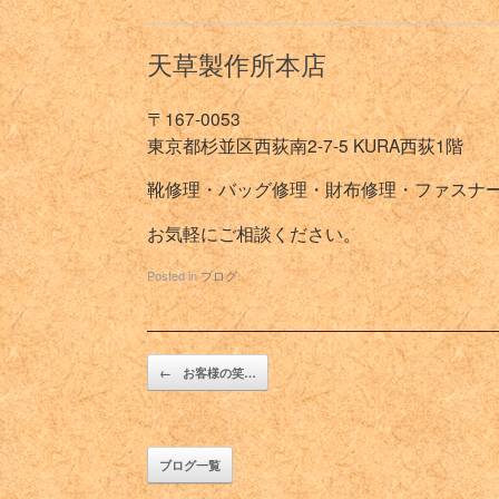
天草製作所本店
〒167-0053
東京都杉並区西荻南2-7-5 KURA西荻1階
靴修理・バッグ修理・財布修理・ファスナ
お気軽にご相談ください。
Posted in
ブログ
.
Post navigation
←
お客様の笑…
ブログ一覧