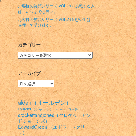
い
お客様の笑顔シリーズ VOL.217 挑戦する人
は、いつまでも若い。
お客様の笑顔シリーズ VOL.216 想い出は、
修理して受け継ぐ。
カテゴリー
カ
テ
ゴ
リ
アーカイブ
ー
ア
ー
カ
イ
alden（オールデン）
ブ
church's（チャーチ）
coach（コーチ）
crockettandjones（クロケットアン
ドジョーンズ）
EdwardGreen （エドワードグリー
ン）