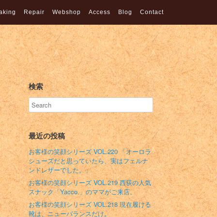
aking
Repair
Webshop
Access
Blog
Contact
検索
最近の投稿
お客様の笑顔シリーズ VOL.220 「オーロラ
シューズだと思っていたら、実はフェルナ
ンドレザーでした。」
お客様の笑顔シリーズ VOL.219 西荻の人気
スナック「Yacco.」のママがご来店。
お客様の笑顔シリーズ VOL.218 現在履ける
靴は、ニューバランスだけ。