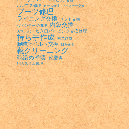
パンプス修理
ヒール修理
ファスナー交換
ブーツ修理
ライニング交換
リフト交換
内袋交換
ヴィンテージ修理
履き口パイピング交換修理
天草ボタン
持ち手作成
根革作成
腕時計ベルト交換
財布修理
靴クリーニング
靴染め塗装
靴磨き
鞄カスタム修理
。