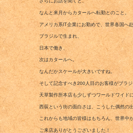
さらにお話を聞くと、
なんと来月からカタールへ転勤とのこと。
アメリカ系IT企業にお勤めで、世界各国へ
ブラジルで生まれ、
日本で働き、
次はカタールへ。
なんだかスケールが大きいですね。
そして記念すべき200人目のお客様がブラ
天草製作所本店も少しずつワールドワイド
西荻という街の面白さは、こうした偶然の
これからも地域の皆様はもちろん、世界中
ご来店ありがとうございました！