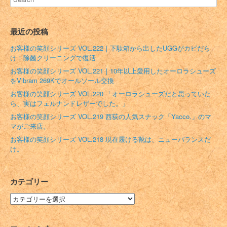
最近の投稿
お客様の笑顔シリーズ VOL.222｜下駄箱から出したUGGがカビだら
け！除菌クリーニングで復活
お客様の笑顔シリーズ VOL.221｜10年以上愛用したオーロラシューズ
をVibram 269Kでオールソール交換
お客様の笑顔シリーズ VOL.220 「オーロラシューズだと思っていた
ら、実はフェルナンドレザーでした。」
お客様の笑顔シリーズ VOL.219 西荻の人気スナック「Yacco.」のマ
マがご来店。
お客様の笑顔シリーズ VOL.218 現在履ける靴は、ニューバランスだ
け。
カテゴリー
カ
テ
ゴ
リ