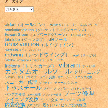
アーカイブ
ー
ア
ー
カ
イ
alden（オールデン）
church's（チャーチ）
coach（コーチ）
ブ
crockettandjones（クロケットアンドジョーンズ）
EdwardGreen （エドワードグリーン）
GUCCI（グッチ）
JRソール
johnlobb（ジョンロブ）
LOUIS VUITTON（ルイヴィトン）
newbalance（ニューバランス）
redwing（レッドウイング）
regal（リーガル）
SalvatoreFerragamo（サルヴァトーレフェラガモ）
vibram
tricker's（トリッカーズ）
すべり革
カスタムオールソール
クリーニング
サイドゴアブーツゴム交換
スニーカーライニング交換
ケア用品
スニーカー修理
チャールズパッチ
ダイナイト
トゥスチール
ハーフラバー
パイピング交換
ブーツ修理
パンプス修理
ヒール修理
ファスナー交換
ライニング交換
リフト交換
ヴィンテージ修理
内袋交換
履き口パイピング交換修理
天草ボタン