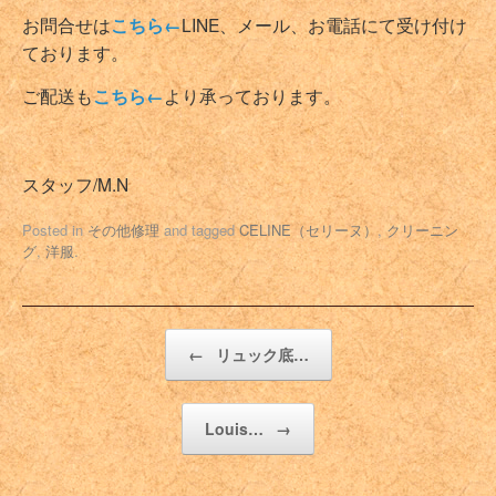
お問合せは
こちら←
LINE、メール、お電話にて受け付け
ております。
ご配送も
こちら←
より承っております。
スタッフ/M.N
Posted in
その他修理
and tagged
CELINE（セリーヌ）
,
クリーニン
グ
,
洋服
.
Post navigation
←
リュック底…
Louis…
→