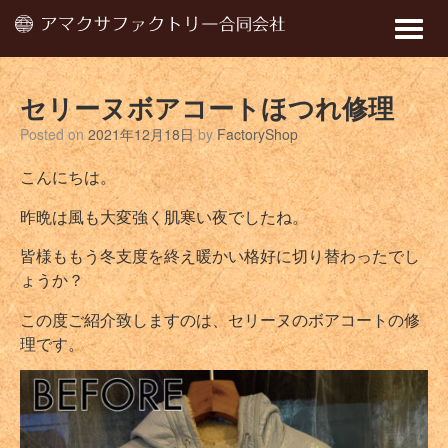
Toggle
naviga
セリーヌボアコートほつれ修理
Posted on
2021年12月18日
by
FactoryShop
こんにちは。
昨晩は風も大変強く肌寒い夜でしたね。
皆様ももう冬支度を終え暖かい格好に切り替わったでし
ょうか？
この度ご紹介致しますのは、セリーヌのボアコートの修
理です。