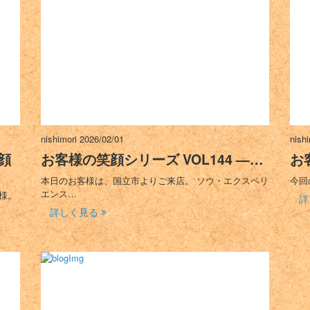
nishimori
2026/02/01
nish
顔
お客様の笑顔シリーズ VOL144 —…
お
本日のお客様は、国立市よりご来店。 ソウ・エクスペリ
今回
エンス…
様。
詳
詳しく見る