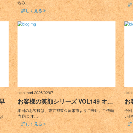
込み。…
詳
詳しく見る
nishimori
2026/02/07
nish
早
お客様の笑顔シリーズ VOL149 オ…
お
本日のお客様は、東京都東久留米市よりご来店。ご依頼
今回
内容は オ…
いJ
以
詳しく見る
詳