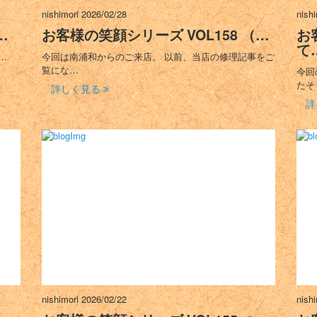
nishimori
2026/02/28
nish
…
お客様の笑顔シリーズ VOL158 （…
お
て
…
今回は南浦和からのご来店。 以前、当店の修理記事をご
覧にな…
今回
たそ
詳しく見る
詳
nishimori
2026/02/22
nish