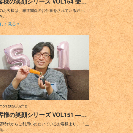
客様の笑顔シリーズ VOL154 受…
のお客様は、報道関係のお仕事をされている紳士。
ち…
しく見る
imori
2026/02/12
客様の笑顔シリーズ VOL151 ―…
店時代からご利用いただいているお客様より、 「主
誕…