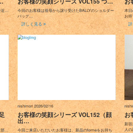
…
お客様の笑顔シリーズ VOL155 つ…
お
番近…
今回のお客様は祖母から譲り受けたBALLYのショルダー
本日
バッグ…
お持
詳しく見る
詳
nishimori
2026/02/16
nish
足
お客様の笑顔シリーズ VOL152（顔
お
出…
新宿
人の
近部…
今回ご来店いただいたお客様は、新品のformeをお持ち