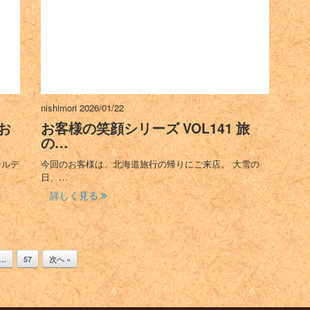
nishimori
2026/01/22
お
お客様の笑顔シリーズ VOL141 旅
の…
ールデ
今回のお客様は、北海道旅行の帰りにご来店。 大雪の
日、…
詳しく見る
…
57
次へ »