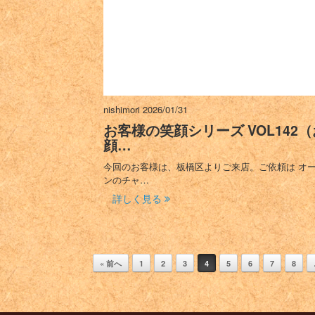
nishimori
2026/01/31
お客様の笑顔シリーズ VOL142（
顔…
今回のお客様は、板橋区よりご来店。ご依頼は オ
ンのチャ…
詳しく見る
« 前へ
1
2
3
4
5
6
7
8