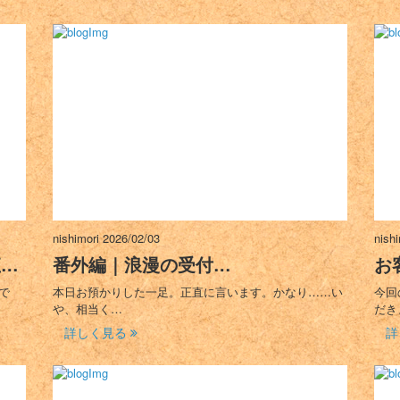
nishimori
2026/02/03
nish
直…
番外編｜浪漫の受付…
お
で
本日お預かりした一足。正直に言います。かなり……い
今回
や、相当く…
だき
詳しく見る
詳