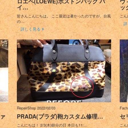
ロエベ(LOEWE)ボストンバッグ パ
ヴ
イ…
ッ
皆さんこんにちは。 ここ最近は暑かったのですが、台風
こん
の…
詳
詳しく見る
RepairShop
2022/02/03
Fact
ァ
PRADA(プラダ)鞄カスタム修理…
セ
こんにちは！ 2/3(木)節分の日 本日も11:…
こん