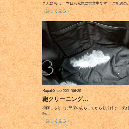
こんにちは！ 本日も元気に営業中です！ ご配送の
詳しく見る
RepairShop
2021/06/25
鞄クリーニング…
梅雨ごもり、お部屋のあちこちからお片付け… 気
時…
詳しく見る