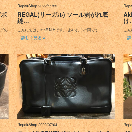
RepairShop
2022/11/23
Repa
グボ
REGAL(リーガル) ソール剥がれ底
A
縫…
け
ッグの
こんにちは、staff N.Hです。 あいにくの雨です…
こん
詳しく見る
詳
RepairShop
2022/07/04
Repa