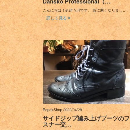
Dansko Professional（…
こんにちは！staff N.Hです。 急に寒くなりまし…
詳しく見る
RepairShop
2022/04/28
サイドジップ編み上げブーツのフ
スナー交…