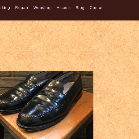
aking
Repair
Webshop
Access
Blog
Contact