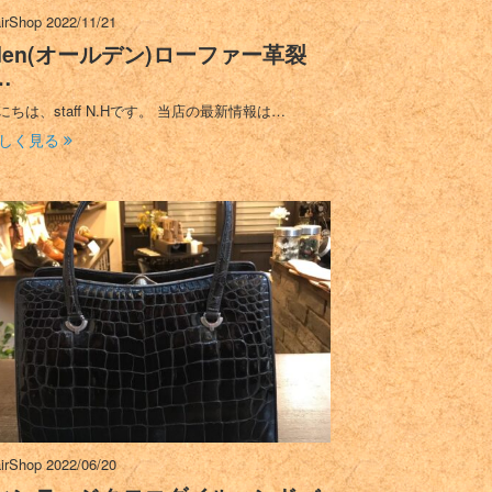
irShop
2022/11/21
lden(オールデン)ローファー革裂
…
にちは、staff N.Hです。 当店の最新情報は…
しく見る
irShop
2022/06/20