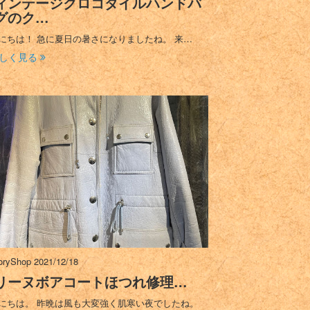
ィンテージクロコダイルハンドバ
グのク…
にちは！ 急に夏日の暑さになりましたね。 来…
しく見る
oryShop
2021/12/18
リーヌボアコートほつれ修理…
にちは。 昨晩は風も大変強く肌寒い夜でしたね。