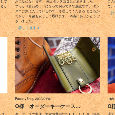
にして
お世話になります。 先日ダンスコ２足が届きました。
こん
するか
すっかり新品のようになって戻ってきて感激です。 ダン
て、
スコは気に入っているので、修理してくださる ところが
詳
わかり、今後も安心して履けます。 本当にありがとうご
ざいました。
詳しく見る
FactoryShop
2022/04/01
nish
O様 オーダーキーケース…
O
ンズ
キーケースの製作、大変お世話になりました！ 今日無事
注文