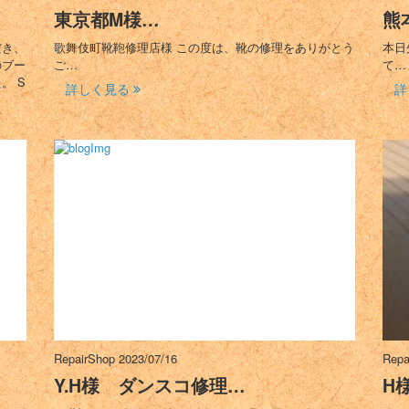
東京都M様…
熊
だき、
歌舞伎町靴鞄修理店様 この度は、靴の修理をありがとう
本日
のブー
ご…
て…
。 S
詳しく見る
詳
RepairShop
2023/07/16
Repa
Y.H様 ダンスコ修理…
H