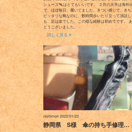
シューズ
はとてもいいです。 ２月の大半は海外
で、ほぼ毎日、履いてました。きつい感じで、きち
ピッタリな靴なのに、数時間歩いたり立って演説し
も、足は楽でした。この様な経験は初めてです。 
とうございました。
詳しく見る
nishimori
2022/01/23
静岡県 S様 傘の持ち手修理…