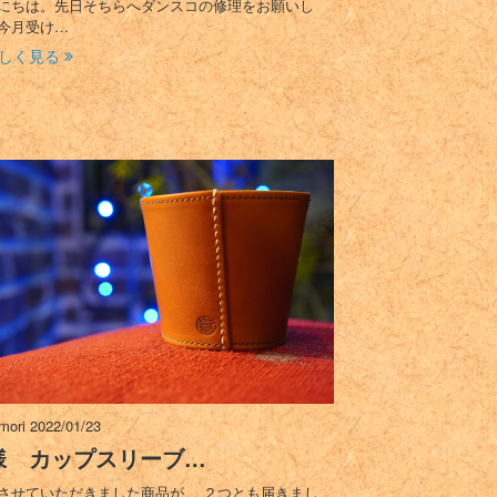
にちは。先日そちらへダンスコの修理をお願いし
今月受け…
しく見る
imori
2022/01/23
様 カップスリーブ…
させていただきました商品が、 ２つとも届きまし