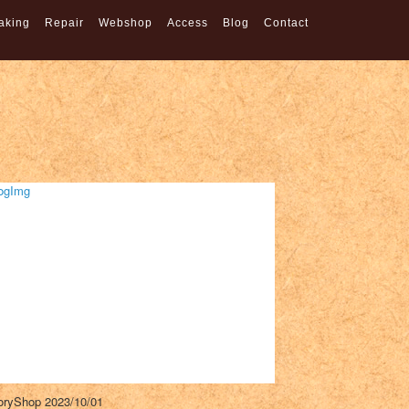
aking
Repair
Webshop
Access
Blog
Contact
oryShop
2023/10/01