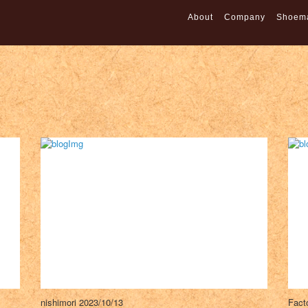
About
Company
Shoem
nishimori
2023/10/13
Fact