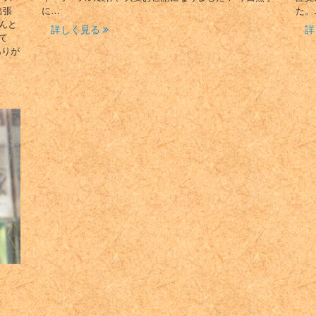
出張
に…
た。
んと
詳しく見る
詳
て
ありが