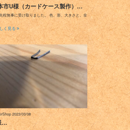
本市U様（カードケース製作）…
先程無事に受け取りました。 色、形、大きさと、全
しく見る
irShop
2023/03/08
様…