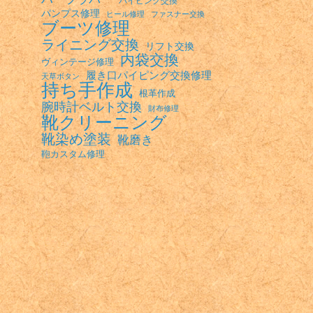
パンプス修理
ヒール修理
ファスナー交換
ブーツ修理
ライニング交換
リフト交換
内袋交換
ヴィンテージ修理
履き口パイピング交換修理
天草ボタン
持ち手作成
根革作成
腕時計ベルト交換
財布修理
靴クリーニング
靴染め塗装
靴磨き
鞄カスタム修理