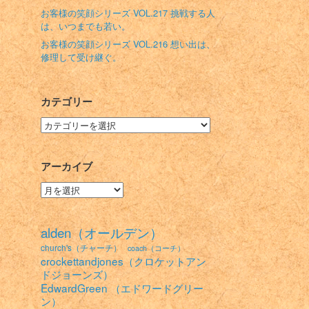
お客様の笑顔シリーズ VOL.217 挑戦する人
は、いつまでも若い。
お客様の笑顔シリーズ VOL.216 想い出は、
修理して受け継ぐ。
カテゴリー
カ
テ
ゴ
リ
アーカイブ
ー
ア
ー
カ
イ
alden（オールデン）
ブ
church's（チャーチ）
coach（コーチ）
crockettandjones（クロケットアン
ドジョーンズ）
EdwardGreen （エドワードグリー
ン）