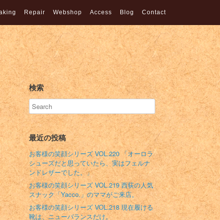
aking
Repair
Webshop
Access
Blog
Contact
検索
最近の投稿
お客様の笑顔シリーズ VOL.220 「オーロラ
シューズだと思っていたら、実はフェルナ
ンドレザーでした。」
お客様の笑顔シリーズ VOL.219 西荻の人気
スナック「Yacco.」のママがご来店。
お客様の笑顔シリーズ VOL.218 現在履ける
靴は、ニューバランスだけ。