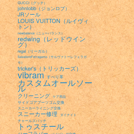
GUCCI（グッチ）
johnlobb（ジョンロブ）
JRソール
LOUIS VUITTON（ルイヴィ
トン）
newbalance（ニューバランス）
redwing（レッドウイン
グ）
regal（リーガル）
SalvatoreFerragamo（サルヴァトーレフェラガ
モ）
tricker's（トリッカーズ）
vibram
すべり革
カスタムオールソー
ル
クリーニング
ケア用品
サイドゴアブーツゴム交換
スニーカーライニング交換
スニーカー修理
ダイナイト
チャールズパッチ
トゥスチール
ハーフラバー
パイピング交換