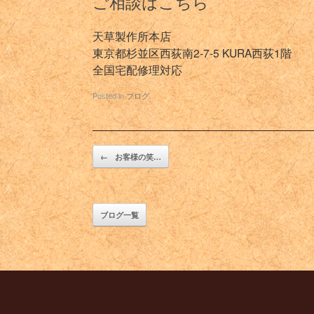
ご相談はこちら
天草製作所本店
東京都杉並区西荻南2-7-5 KURA西荻1階
全国宅配修理対応
Posted in
ブログ
.
Post navigation
←
お客様の笑…
ブログ一覧